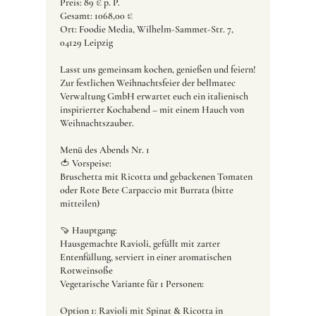
Preis: 89 € p. P.
Gesamt: 1068,00 €
Ort: Foodie Media, Wilhelm-Sammet-Str. 7,
04129 Leipzig
Lasst uns gemeinsam kochen, genießen und feiern!
Zur festlichen Weihnachtsfeier der bellmatec
Verwaltung GmbH erwartet euch ein italienisch
inspirierter Kochabend – mit einem Hauch von
Weihnachtszauber.
Menü des Abends Nr. 1
🍅 Vorspeise:
Bruschetta mit Ricotta und gebackenen Tomaten
oder Rote Bete Carpaccio mit Burrata (bitte
mitteilen)
🍠 Hauptgang:
Hausgemachte Ravioli, gefüllt mit zarter
Entenfüllung, serviert in einer aromatischen
Rotweinsoße
Vegetarische Variante für 1 Personen:
Option 1: Ravioli mit Spinat & Ricotta in