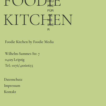
FOODIE
HKU
RSE
FÜR
KITCHEN
GE
NIE
SSE
R
Foodie Kitchen by Foodie Media
Wilhelm-Sammet-Str. 7
04129 Leipzig
Tel.: 0176/41060655
Datenschutz
Impressum
Kontakt