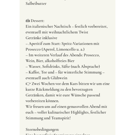
Salbeibutter
🍰 Dessert:
Ein italienischer Nachtisch – festlich vorbereitet,
eventuell mit weihnachtlichem Twist
Getränke inklusive
– Aperitif zum Start: Spritz-Variationen mit
Prosecco (Aperol, Limoncello u. a.)
– Im weiteren Verlauf des Abends: Prosecco,
Wein, Bier, alkoholfreies Bier
– Wasser, Softdrinks, Säfte (nach Absprache)
– Kaffee, Tee und – für winterliche Stimmung –
eventuell auch Glühwein
👉 Zwei Wochen vor dem Kurs bitten wir um eine
kurze Rückmeldung zu den bevorzugten
Getränken, damit wir eure Wünsche passend
vorbereiten können.
Wir freuen uns auf einen genussvollen Abend mit
euch – voller kulinarischer Highlights, festlicher
Stimmung und Teamspirit!
Stornobedingungen: