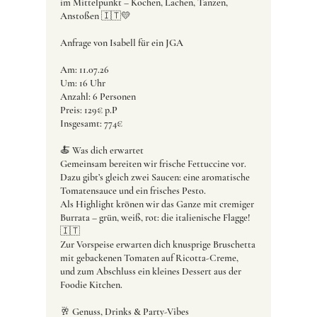
im Mittelpunkt – Kochen, Lachen, Tanzen,
Anstoßen 🇮🇹💛
Anfrage von Isabell für ein JGA
Am: 11.07.26
Um: 16 Uhr
Anzahl: 6 Personen
Preis: 129€ p.P
Insgesamt: 774€
🍝 Was dich erwartet
Gemeinsam bereiten wir frische Fettuccine vor.
Dazu gibt’s gleich zwei Saucen: eine aromatische
Tomatensauce und ein frisches Pesto.
Als Highlight krönen wir das Ganze mit cremiger
Burrata – grün, weiß, rot: die italienische Flagge!
🇮🇹
Zur Vorspeise erwarten dich knusprige Bruschetta
mit gebackenen Tomaten auf Ricotta-Creme,
und zum Abschluss ein kleines Dessert aus der
Foodie Kitchen.
🥂 Genuss, Drinks & Party-Vibes