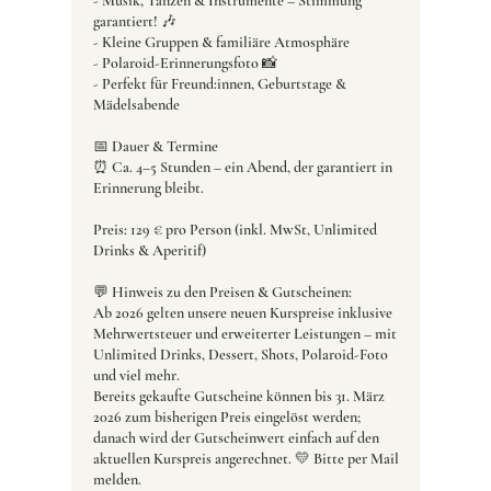
- Musik, Tanzen & Instrumente – Stimmung
garantiert! 🎶
- Kleine Gruppen & familiäre Atmosphäre
- Polaroid-Erinnerungsfoto 📸
- Perfekt für Freund:innen, Geburtstage &
Mädelsabende
📅 Dauer & Termine
⏰ Ca. 4–5 Stunden – ein Abend, der garantiert in
Erinnerung bleibt.
Preis: 129 € pro Person (inkl. MwSt, Unlimited
Drinks & Aperitif)
💬 Hinweis zu den Preisen & Gutscheinen:
Ab 2026 gelten unsere neuen Kurspreise inklusive
Mehrwertsteuer und erweiterter Leistungen – mit
Unlimited Drinks, Dessert, Shots, Polaroid-Foto
und viel mehr.
Bereits gekaufte Gutscheine können bis 31. März
2026 zum bisherigen Preis eingelöst werden;
danach wird der Gutscheinwert einfach auf den
aktuellen Kurspreis angerechnet. 💛 Bitte per Mail
melden.