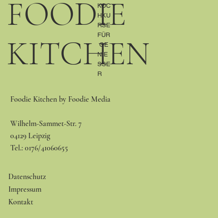
FOODIE
KOC
HKU
RSE
FÜR
KITCHEN
GE
NIE
SSE
R
Foodie Kitchen by Foodie Media
Wilhelm-Sammet-Str. 7
04129 Leipzig
Tel.: 0176/41060655
Datenschutz
Impressum
Kontakt