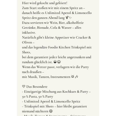
Hier wird gekocht und gefeiert!
Zum Start stoßen wir mit einem Spritz an –
danach heißt es Unlimited Aperol & Limoncello
Spritz den ganzen Abend lang 🍹✨
Dazu servieren wir Wein, Bier, alkoholfreie
Getränke, Bionade, Cola & Wasser – alles
inklusive.
Natürlich gibt’s kleine Appetizer wie Cracker &
Oliven –
und das legendäre Foodie Kitchen Trinkspiel mit
Shots,
bei dem garantiert jede:r leicht angetrunken und
rundum glücklich ist. 🥃😂
Wenn das Wetter passt, verlagern wir die Party
nach draußen –
mit Musik, Tanzen, Instrumenten 🥁🎶
💛 Das Besondere
- Einzigartige Mischung aus Kochkurs & Party –
50 % Pasta, 50 % Party
- Unlimited Aperol & Limoncello Spritz
- Trinkspiel mit Shots – hier bleibt garantiert
niemand nüchtern 😄