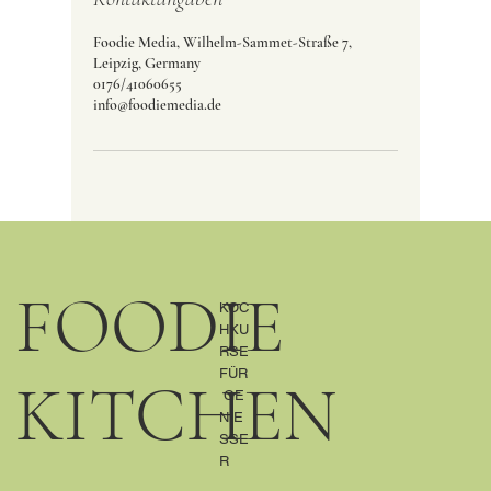
Foodie Media, Wilhelm-Sammet-Straße 7,
Leipzig, Germany
0176/41060655
info@foodiemedia.de
FOODIE
KOC
HKU
RSE
FÜR
KITCHEN
GE
NIE
SSE
R