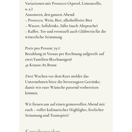
Variationen mit Prosecco (Aperol, Limoncello,
u. a.)
Ansonsten, den ganzen Abend:
– Prosecco, Wein, Bier, alkoholfreies Bier
– Wasser, Softdrinks, Säfte (nach Absprache)
– Kaffee, Tee und eventuell auch Glühwein für die
winterliche Stimmung
Preis pro Person: 79 €
Bezahlung in Voraus per Rechnung aufgeteilt auf
zwei Familien (Rechnungen)
4x Krause; 8x Bruns
Zwei Wochen vor dem Kurs meldet das
Unternehmen bitte die bevorzugten Getränke,
damit wir eure Wünsche passend vorbereiten
können.
Wir freuen uns auf einen genussvollen Abend mit
euch – voller kulinarischer Highlights, festlicher
Stimmung und Teamspirit!
Kontaktangaben