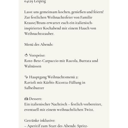
04129 Leipzig
Lasst uns gemeinsam kochen, genießen und feiern!
Zur festlichen Weihnachtsfeier von Familie
Krause/Bruns erwartet euch ein italienisch-
inspirierter Kochabend mit einem Hauch von
Weihnachtszauber.
Menü des Abends:
🍅 Vorspeise:
Rote-Bete-Carpaccio mit Rucola, Burrata und
Walnüssen
🍠 Hauptgang Weihnachtsmenü 2:
Ravioli mit Kürbis-Ricotta-Füllung in
Salbeibutter
🍰 Dessert:
Ein italienischer Nachtisch – festlich vorbereitet,
eventuell mit einem weihnachtlichen Twist.
Getränke inklusive:
– Aperitif zum Start des Abends: Spritz-