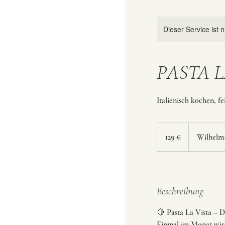
Dieser Service ist 
PASTA LA
Italienisch kochen, f
129
Euro
129 €
Wilhelm
Beschreibung
🍋 Pasta La Vista – Di
Einmal im Monat wird’