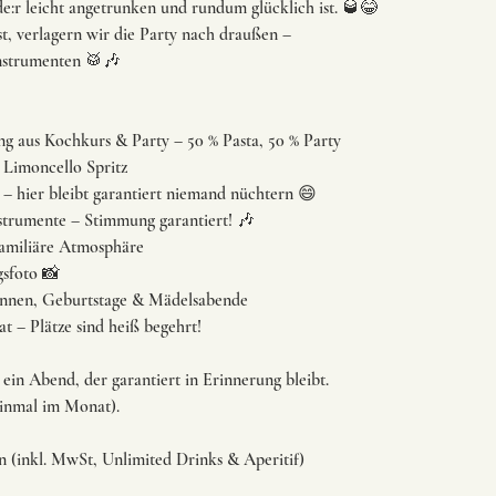
de:r leicht angetrunken und rundum glücklich ist. 🥃😂
t, verlagern wir die Party nach draußen –
Instrumenten 🥁🎶
ng aus Kochkurs & Party – 50 % Pasta, 50 % Party
 Limoncello Spritz
s – hier bleibt garantiert niemand nüchtern 😄
strumente – Stimmung garantiert! 🎶
familiäre Atmosphäre
gsfoto 📸
:innen, Geburtstage & Mädelsabende
t – Plätze sind heiß begehrt!
in Abend, der garantiert in Erinnerung bleibt.
inmal im Monat).
on (inkl. MwSt, Unlimited Drinks & Aperitif)