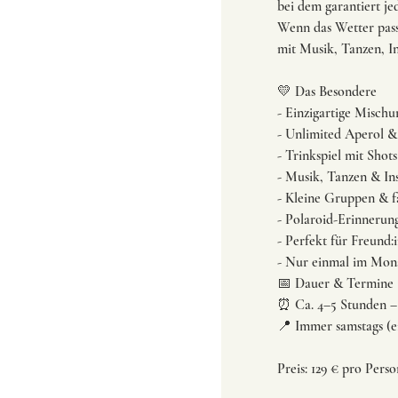
bei dem garantiert je
Wenn das Wetter pass
mit Musik, Tanzen, 
💛 Das Besondere
- Einzigartige Mischu
- Unlimited Aperol &
- Trinkspiel mit Shot
- Musik, Tanzen & In
- Kleine Gruppen & 
- Polaroid-Erinnerun
- Perfekt für Freund
- Nur einmal im Mona
📅 Dauer & Termine
⏰ Ca. 4–5 Stunden – e
📍 Immer samstags (e
Preis: 129 € pro Pers