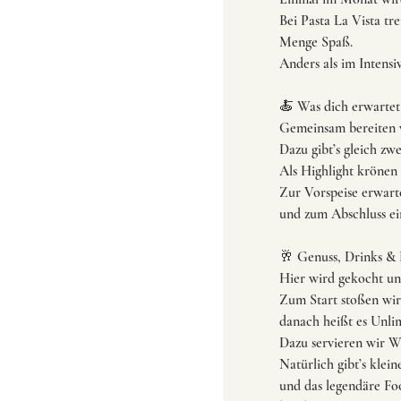
Bei Pasta La Vista tr
Menge Spaß.
Anders als im Intens
🍝 Was dich erwartet
Gemeinsam bereiten w
Dazu gibt’s gleich zw
Als Highlight krönen 
Zur Vorspeise erwart
und zum Abschluss ein
🥂 Genuss, Drinks & 
Hier wird gekocht und
Zum Start stoßen wir
danach heißt es Unli
Dazu servieren wir We
Natürlich gibt’s klei
und das legendäre Foo