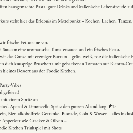
effen hausgemachte Pasta, gute Drinks und italienische Lebensfreude au
ivkurs steht hier das Erlebnis im Mittelpunkt – Kochen, Lachen, Tanze
ir frische Fettuccine vor.
ei Saucen: eine aromatische Tomatensauce und ein frisches Pesto.
wir das Ganze mit cremiger Burrata – grün, weiß, rot: die italienische 
en dich knusprige Bruschetta mit gebackenen Tomaten auf Ricotta-Cr
 kleines Dessert aus der Foodie Kitchen.
Party-Vibes
 gefeiert!
 mit einem Spritz an –
mited Aperol & Limoncello Spritz den ganzen Abend lang 🍹✨
in, Bier, alkoholfreie Getränke, Bionade, Cola & Wasser – alles inklusi
ne Appetizer wie Cracker & Oliven –
die Kitchen Trinkspiel mit Shots,