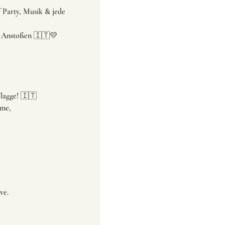
f Party, Musik & jede
n, Anstoßen 🇮🇹💛
Flagge! 🇮🇹
eme,
ve.