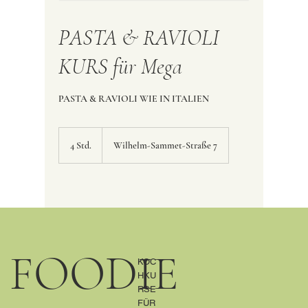
PASTA & RAVIOLI
KURS für Mega
PASTA & RAVIOLI WIE IN ITALIEN
4 Std.
4
Wilhelm-Sammet-Straße 7
S
t
d
.
FOODIE
KOC
HKU
RSE
FÜR